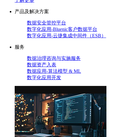
了解更多
产品及解决方案
数据安全管控平台
数字化应用-Bluenic客户数据平台
数字化应用-云捷集成中间件（ESB）
服务
数据治理咨询与实施服务
数据资产入表
数据应用-算法模型 & ML
数字化应用开发