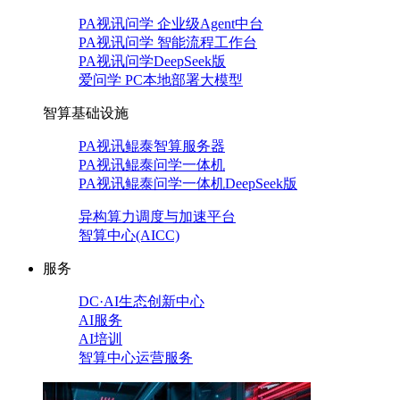
PA视讯问学 企业级Agent中台
PA视讯问学 智能流程工作台
PA视讯问学DeepSeek版
爱问学 PC本地部署大模型
智算基础设施
PA视讯鲲泰智算服务器
PA视讯鲲泰问学一体机
PA视讯鲲泰问学一体机DeepSeek版
异构算力调度与加速平台
智算中心(AICC)
服务
DC·AI生态创新中心
AI服务
AI培训
智算中心运营服务