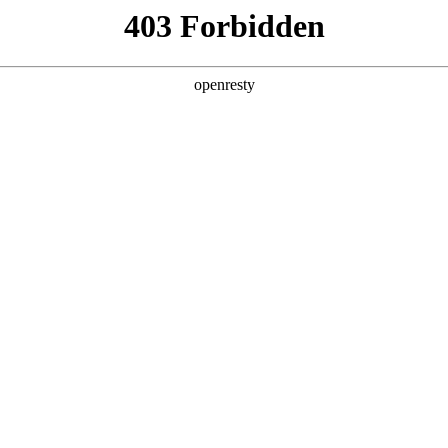
产品及服务
行业解决方案
合作伙伴
投资者关系
态大会，解锁端侧生产效率提升
2024 / 10 / 28
理器（第二代）品鉴会暨 “强大的 不止 AI ” AIPC 生态大会
在北京举办
，并展示了AI原生赋能平台——PA视讯问学平台在AIPC上的功能表